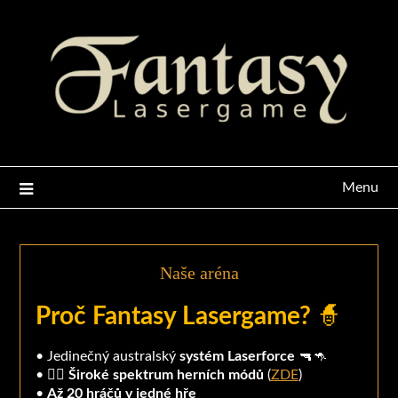
Menu
Naše aréna
Proč Fantasy Lasergame?
🧙
• Jedinečný australský
systém Laserforce
🔫🦘
• 👉🏻
Široké spektrum herních módů
(
ZDE
)
•
Až 20 hráčů v jedné hře