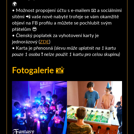
🌍
• Možnost propojení účtu s e-mailem 📧 a sociálními
sítěmi 📲 vaše nově nabyté trofeje se vám okamžitě
objeví na FB profilu a můžete se pochlubit svým
přátelům 😎
• Členský poplatek za vyhotovení karty je
jednorázový (
ZDE
)
• Karta je přenosná
(slevu může uplatnit na 1 kartu
pouze 1 osoba
❗️
nelze použít 1 kartu pro celou skupinu
)
Fotogalerie
📸