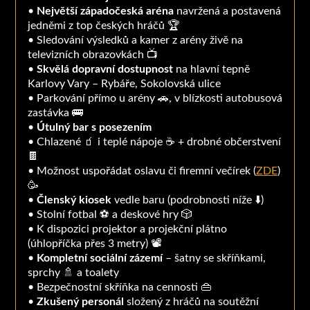
•
Největší západočeská aréna
navržená a postavená
jedněmi z top českých hráčů 🏆
• Sledování výsledků a kamer z arény živě na
televizních obrazovkách 📺
•
Skvělá dopravní dostupnost
na hlavní tepně
Karlovy Vary – Rybáře, Sokolovská ulice
• Parkování přímo u arény 🚗, v blízkosti autobusová
zastávka 🚌
•
Útulný bar s posezením
• Chlazené 🧃 i teplé nápoje ☕️ + drobné občerstvení
🍫
• Možnost uspořádat oslavu či firemní večírek (
ZDE
)
🥳
•
Členský kiosek
vedle baru (podrobnosti níže ⬇️)
• Stolní fotbal ⚽️ a deskové hry 🎲
• K dispozici projektor a projekční plátno
(úhlopříčka přes 3 metry) 📽
•
Kompletní sociální zázemí
– šatny se skříňkami,
sprchy 🚿 a toalety
• Bezpečnostní skříňka na cennosti 👜
•
Zkušený personál
složený z hráčů na soutěžní