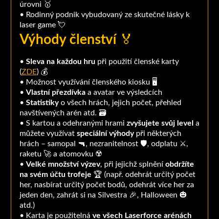
úrovni 🥇
• Rodinný podnik vybudovaný ze skutečné lásky k
laser game 💘
Výhody členství
🏅
•
Sleva na každou hru
při použití členské karty
(
ZDE
) 💰
• Možnost využívání členského kiosku 🖥
•
Vlastní přezdívka
a avatar ve výsledcích
•
Statistiky
o všech hrách, jejich počet, přehled
navštívených arén atd. 🗃
• S kartou a odehranými hrami
zvyšujete svůj level
a
můžete využívat
speciální výhody
při některých
hrách – samopal 🔫, nezranitelnost 🛡, odplatu ⚔️,
raketu 🚀 a atomovku ☢️
•
Velké množství výzev
, při jejichž splnění
obdržíte
na svém účtu trofeje
🏆 (např. odehrát určitý počet
her, nasbírat určitý počet bodů, odehrát více her za
jeden den, zahrát si na Silvestra 🎉, Halloween 🎃
atd.)
• Karta je použitelná
ve všech Laserforce arénách